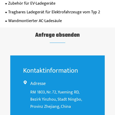
Zubehör für EV-Ladegeräte
Tragbares Ladegerät für Elektrofahrzeuge vom Typ 2
Wandmontierter AC-Ladesäule
Anfrage absenden
Kontaktinformation
Adresse

RM 1803, Nr. 72, Yueming RD,
Bezirk Yinzhou, Stadt Ningbo,
Provinz Zhejiang, China