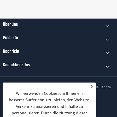
Mehr sehen >>
Über Uns
Produkte
Nachricht
Kontaktiere Uns
X
Copyright © 2025 Ningbo Vanton EV Charger Co., Ltd. Alle Rechte
vorbehalten.
Wir verwenden Cookies, um Ihnen ein
besseres Surferlebnis zu bieten, den Website-
Follow Us
Verkehr zu analysieren und Inhalte zu
personalisieren. Durch die Nutzung dieser