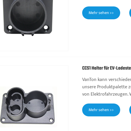
Mehr sehen >>
CCS1 Halter für EV-Ladest
VanTon kann verschieden
unsere Produktpalette zu
von Elektrofahrzeugen. 
Mehr sehen >>