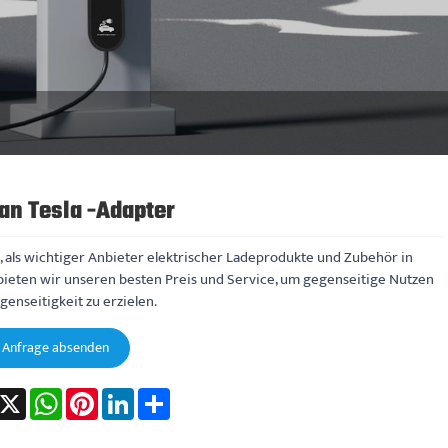
an Tesla -Adapter
, als wichtiger Anbieter elektrischer Ladeprodukte und Zubehör in
 bieten wir unseren besten Preis und Service, um gegenseitige Nutzen
enseitigkeit zu erzielen.
Anfrage absenden
acebook
X
WhatsApp
Pinterest
LinkedIn
Share