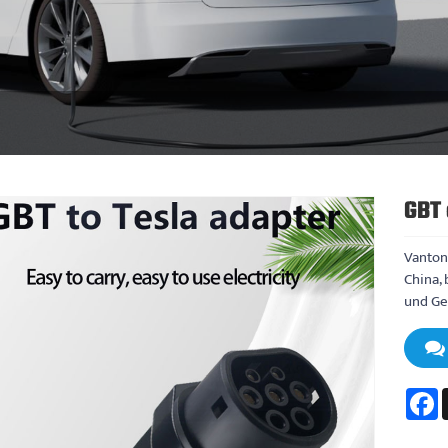
GBT 
Vanton
China,
und Geg
F