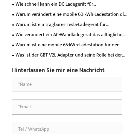
Wie schnell kann ein DC-Ladegerät für
Elektrofahrzeuge die Batterie Ihres Elektroautos
Warum verändert eine mobile 60-kWh-Ladestation die
tatsächlich aufladen?
Flexibilität beim Laden von Elektrofahrzeugen?
Warum ist ein tragbares Tesla-Ladegerät für
Elektrofahrzeuge für Besitzer moderner
Wie verändert ein AC-Wandladegerät das alltägliche
Elektrofahrzeuge unverzichtbar?
Ladeerlebnis für Elektrofahrzeuge?
Warum ist eine mobile 65-kWh-Ladestation für den
Straßenrettungsdienst für die Notfallversorgung
Was ist der GBT V2L-Adapter und seine Rolle bei der
moderner Elektrofahrzeuge unerlässlich?
Stromversorgung von Elektrofahrzeugen?
Hinterlassen Sie mir eine Nachricht