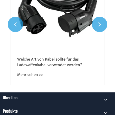


Über Uns
Produkte