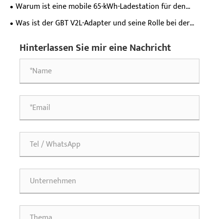
Ladeerlebnis für Elektrofahrzeuge?
Warum ist eine mobile 65-kWh-Ladestation für den
Straßenrettungsdienst für die Notfallversorgung moderner
Was ist der GBT V2L-Adapter und seine Rolle bei der
Elektrofahrzeuge unerlässlich?
Stromversorgung von Elektrofahrzeugen?
Hinterlassen Sie mir eine Nachricht