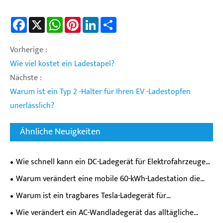
Facebook
X
WhatsApp
Pinterest
LinkedIn
Share
Vorherige :
Wie viel kostet ein Ladestapel?
Nächste :
Warum ist ein Typ 2 -Halter für Ihren EV -Ladestopfen
unerlässlich?
Ähnliche Neuigkeiten
Wie schnell kann ein DC-Ladegerät für Elektrofahrzeuge
die Batterie Ihres Elektroautos tatsächlich aufladen?
Warum verändert eine mobile 60-kWh-Ladestation die
Flexibilität beim Laden von Elektrofahrzeugen?
Warum ist ein tragbares Tesla-Ladegerät für
Elektrofahrzeuge für Besitzer moderner Elektrofahrzeuge
Wie verändert ein AC-Wandladegerät das alltägliche
unverzichtbar?