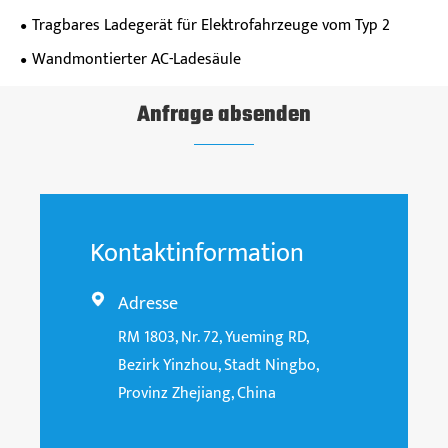
Tragbares Ladegerät für Elektrofahrzeuge vom Typ 2
Wandmontierter AC-Ladesäule
Anfrage absenden
Kontaktinformation
Adresse

RM 1803, Nr. 72, Yueming RD,
Bezirk Yinzhou, Stadt Ningbo,
Provinz Zhejiang, China