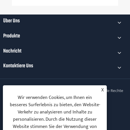
Über Uns
Produkte
Nachricht
Kontaktiere Uns
X
Copyright © 2025 Ningbo Vanton EV Charger Co., Ltd. Alle Rechte
vorbehalten.
Wir verwenden Cookies, um Ihnen ein
besseres Surferlebnis zu bieten, den Website-
Follow Us
Verkehr zu analysieren und Inhalte zu
personalisieren. Durch die Nutzung dieser
Website stimmen Sie der Verwendung von