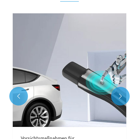


Vorsichtsmaßnahmen für