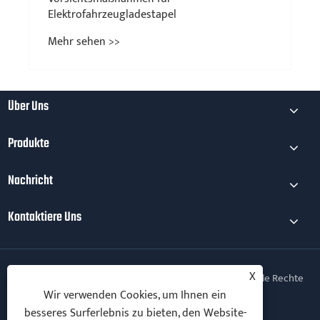
Elektrofahrzeugladestapel
Mehr sehen >>
Über Uns
Produkte
Nachricht
Kontaktiere Uns
X
Copyright © 2025 Ningbo Vanton EV Charger Co., Ltd. Alle Rechte
vorbehalten.
Wir verwenden Cookies, um Ihnen ein
besseres Surferlebnis zu bieten, den Website-
Follow Us