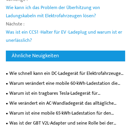
Wie kann ich das Problem der Überhitzung von
Ladungskabeln mit Elektrofahrzeugen lösen?
Nächste :
Was ist ein CCS1 -Halter für EV -Ladeplug und warum ist er
unerlässlich?
Ähnliche Neuigkeiten
Wie schnell kann ein DC-Ladegerät für Elektrofahrzeuge
die Batterie Ihres Elektroautos tatsächlich aufladen?
Warum verändert eine mobile 60-kWh-Ladestation die
Flexibilität beim Laden von Elektrofahrzeugen?
Warum ist ein tragbares Tesla-Ladegerät für
Elektrofahrzeuge für Besitzer moderner Elektrofahrzeuge
Wie verändert ein AC-Wandladegerät das alltägliche
unverzichtbar?
Ladeerlebnis für Elektrofahrzeuge?
Warum ist eine mobile 65-kWh-Ladestation für den
Straßenrettungsdienst für die Notfallversorgung moderner
Was ist der GBT V2L-Adapter und seine Rolle bei der
Elektrofahrzeuge unerlässlich?
Stromversorgung von Elektrofahrzeugen?