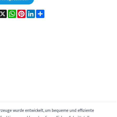
acebook
X
WhatsApp
Pinterest
LinkedIn
Share
rzeuge wurde entwickelt, um bequeme und effiziente