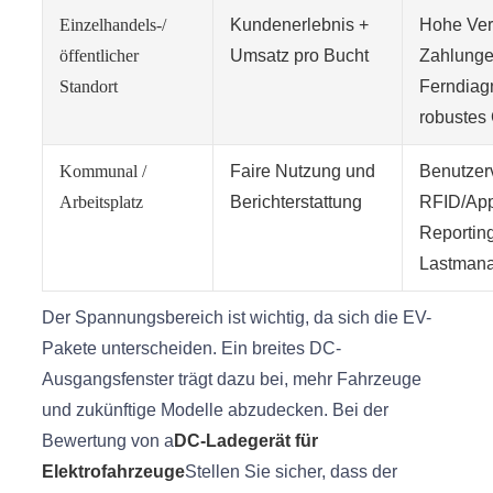
Einzelhandels-/
Kundenerlebnis +
Hohe Verf
öffentlicher
Umsatz pro Bucht
Zahlunge
Standort
Ferndiag
robustes
Kommunal /
Faire Nutzung und
Benutzer
Arbeitsplatz
Berichterstattung
RFID/App
Reporting
Lastman
Der Spannungsbereich ist wichtig, da sich die EV-
Pakete unterscheiden. Ein breites DC-
Ausgangsfenster trägt dazu bei, mehr Fahrzeuge
und zukünftige Modelle abzudecken. Bei der
Bewertung von a
DC-Ladegerät für
Elektrofahrzeuge
Stellen Sie sicher, dass der