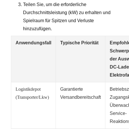
Teilen Sie, um die erforderliche
Durchschnittsleistung (kW) zu erhalten und
Spielraum für Spitzen und Verluste
hinzuzufügen.
Anwendungsfall
Typische Priorität
Empfohl
Schwerp
der Ausw
DC-Ladeg
Elektrof
Logistikdepot
Garantierte
Betriebsz
(Transporter/Lkw)
Versandbereitschaft
Zugangsk
Überwac
Service-
Reaktion